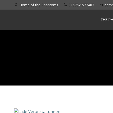
Zum
Home of the Phantoms
01575-1577487
bamb
Inhalt
springen
THE P